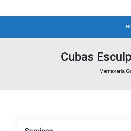
Marmoraria
em
Goiânia
H
Cubas Esculp
Marmoraria Go