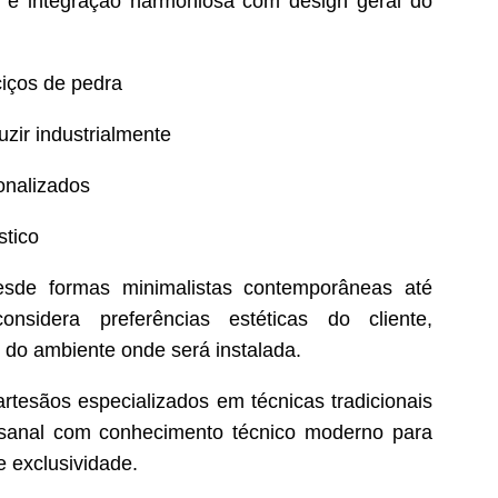
e e integração harmoniosa com design geral do
ciços de pedra
zir industrialmente
onalizados
stico
esde formas minimalistas contemporâneas até
nsidera preferências estéticas do cliente,
s do ambiente onde será instalada.
tesãos especializados em técnicas tradicionais
esanal com conhecimento técnico moderno para
e exclusividade.