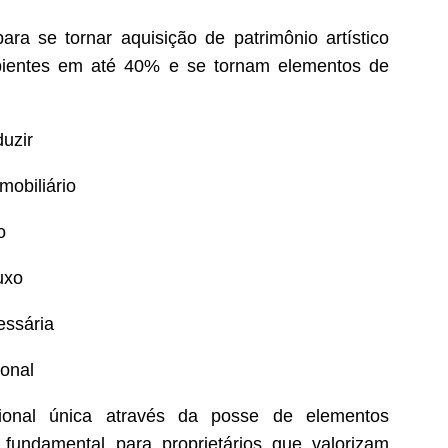
ara se tornar aquisição de patrimônio artístico
bientes em até 40% e se tornam elementos de
uzir
mobiliário
o
uxo
essária
ional
ional única através da posse de elementos
é fundamental para proprietários que valorizam